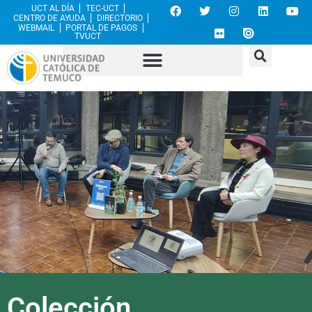
UCT AL DÍA
TEC-UCT
CENTRO DE AYUDA
DIRECTORIO
WEBMAIL
PORTAL DE PAGOS
TVUCT
Colección