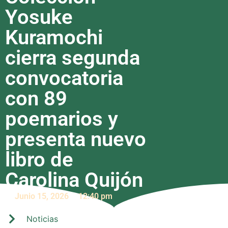
Yosuke
Kuramochi
cierra segunda
convocatoria
con 89
poemarios y
presenta nuevo
libro de
Carolina Quijón
Junio 15, 2026
12:40 pm
Noticias