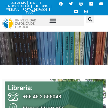
UCT AL DÍA
TEC-UCT
CENTRO DE AYUDA
DIRECTORIO
WEBMAIL
PORTAL DE PAGOS
TVUCT
Librería:
+56 45 2 555048