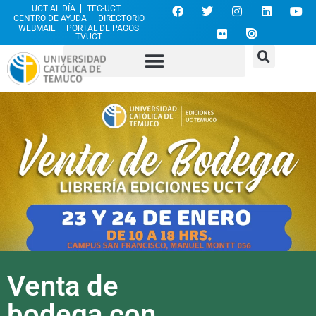
UCT AL DÍA
TEC-UCT
CENTRO DE AYUDA
DIRECTORIO
WEBMAIL
PORTAL DE PAGOS
TVUCT
Venta de
bodega con