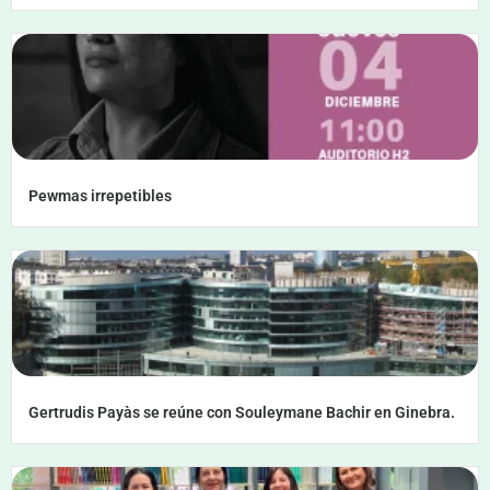
Pewmas irrepetibles
Gertrudis Payàs se reúne con Souleymane Bachir en Ginebra.