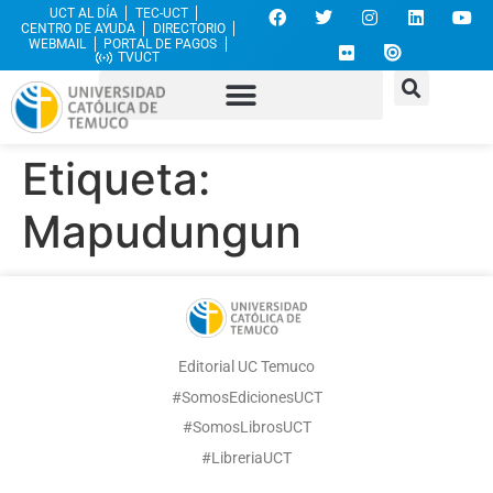
UCT AL DÍA
TEC-UCT
CENTRO DE AYUDA
DIRECTORIO
WEBMAIL
PORTAL DE PAGOS
TVUCT
Etiqueta:
Mapudungun
Editorial UC Temuco
#SomosEdicionesUCT
#SomosLibrosUCT
#LibreriaUCT