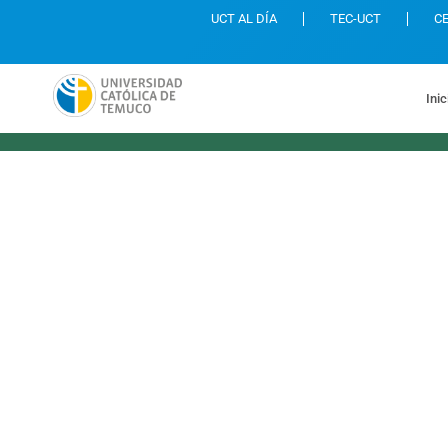
UCT AL DÍA
TEC-UCT
C
Inic