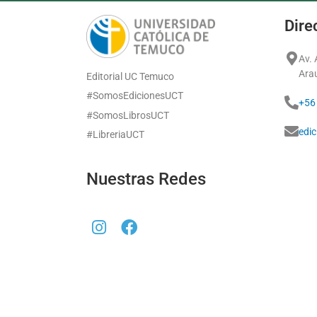
Dire
Av.
Ara
Editorial UC Temuco
#SomosEdicionesUCT
+56
#SomosLibrosUCT
edi
#LibreriaUCT
Nuestras Redes