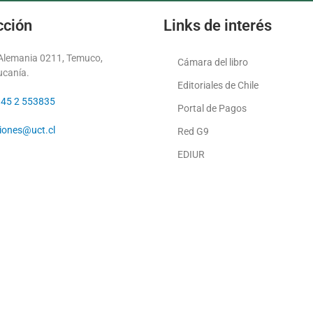
cción
Links de interés
 Alemania 0211, Temuco,
Cámara del libro
ucanía.
Editoriales de Chile
 45 2 553835
Portal de Pagos
ciones@uct.cl
Red G9
EDIUR