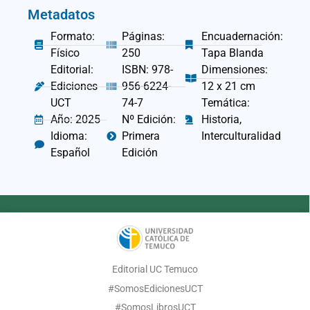
Metadatos
Formato:
Páginas:
Encuadernación:
Físico
250
Tapa Blanda
Editorial:
ISBN: 978-
Dimensiones:
Ediciones
956-6224-
12 x 21 cm
UCT
74-7
Temática:
Año: 2025
Nº Edición:
Historia,
Idioma:
Primera
Interculturalidad
Español
Edición
Editorial UC Temuco
#SomosEdicionesUCT
#SomosLibrosUCT