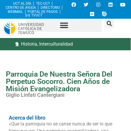
UCT AL DÍA
TEC-UCT
CENTRO DE AYUDA
DIRECTORIO
WEBMAIL
PORTAL DE PAGOS
TVUCT
Historia
,
Interculturalidad
Parroquia De Nuestra Señora Del
Perpetuo Socorro. Cien Años de
Misión Evangelizadora
Giglio Linfati Cantergiani
Acerca del libro
«Que la parroquia no se canse nunca de ser lo que
tiene que ser. Una parroquia evangelizadora, una