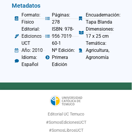
Metadatos
Formato:
Páginas:
Encuadernación:
Físico
278
Tapa Blanda
Editorial:
ISBN: 978-
Dimensiones:
Ediciones
956-7019-
17 x 25 cm
UCT
60-1
Temática:
Año: 2010
Nº Edición:
Agricultura,
Idioma:
Primera
Agronomía
Español
Edición
Editorial UC Temuco
#SomosEdicionesUCT
#SomosLibrosUCT