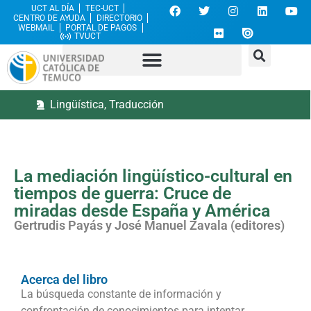
UCT AL DÍA
TEC-UCT
CENTRO DE AYUDA
DIRECTORIO
WEBMAIL
PORTAL DE PAGOS
TVUCT
Lingüística
,
Traducción
La mediación lingüístico-cultural en
tiempos de guerra: Cruce de
miradas desde España y América
Gertrudis Payás y José Manuel Zavala (editores)
Acerca del libro
La búsqueda constante de información y
confrontación de conocimientos para intentar