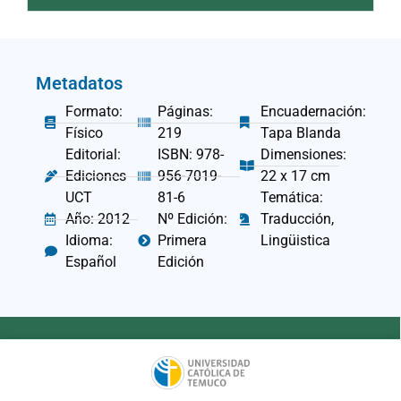
Metadatos
Formato:
Páginas:
Encuadernación:
Físico
219
Tapa Blanda
Editorial:
ISBN: 978-
Dimensiones:
Ediciones
956-7019-
22 x 17 cm
UCT
81-6
Temática:
Año: 2012
Nº Edición:
Traducción,
Idioma:
Primera
Lingüistica
Español
Edición