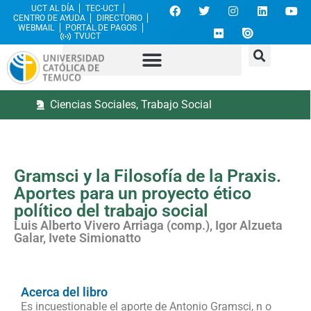
UCT AL DÍA
TEC-UCT
CENTRO DE AYUDA
DIRECTORIO
WEBMAIL
PORTAL DE PAGOS
TVUCT
Ciencias Sociales
,
Trabajo Social
Gramsci y la Filosofía de la Praxis.
Aportes para un proyecto ético
político del trabajo social
Luis Alberto Vivero Arriaga (comp.), Igor Alzueta
Galar, Ivete Simionatto
Acerca del libro
Es incuestionable el aporte de Antonio Gramsci, n o