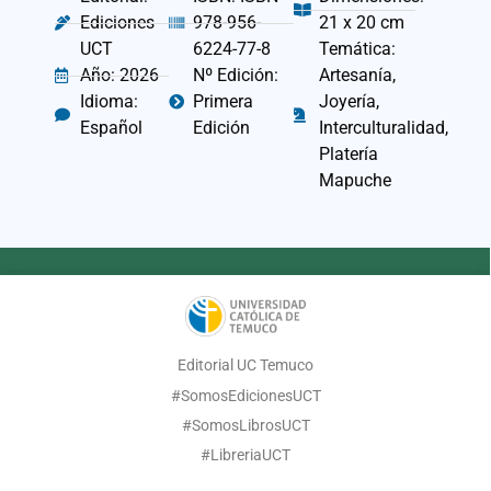
Ediciones
978-956-
21 x 20 cm
UCT
6224-77-8
Temática:
Año: 2026
Nº Edición:
Artesanía,
Idioma:
Primera
Joyería,
Español
Edición
Interculturalidad,
Platería
Mapuche
Editorial UC Temuco
#SomosEdicionesUCT
#SomosLibrosUCT
#LibreriaUCT