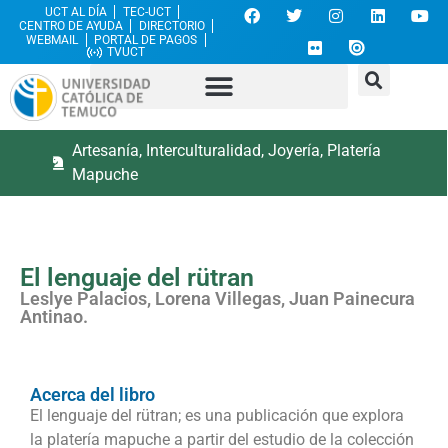
UCT AL DÍA
TEC-UCT
CENTRO DE AYUDA
DIRECTORIO
WEBMAIL
PORTAL DE PAGOS
TVUCT
Artesanía
,
Interculturalidad
,
Joyería
,
Platería
Mapuche
El lenguaje del rütran
Leslye Palacios, Lorena Villegas, Juan Painecura
Antinao.
Acerca del libro
El lenguaje del rütran; es una publicación que explora
la platería mapuche a partir del estudio de la colección