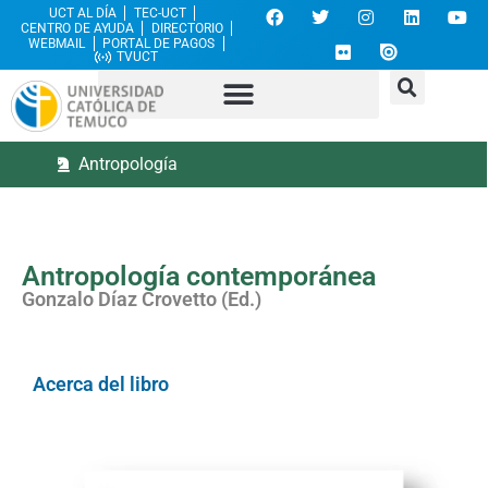
UCT AL DÍA
TEC-UCT
CENTRO DE AYUDA
DIRECTORIO
WEBMAIL
PORTAL DE PAGOS
TVUCT
Antropología
Antropología contemporánea
Gonzalo Díaz Crovetto (Ed.)
Acerca del libro