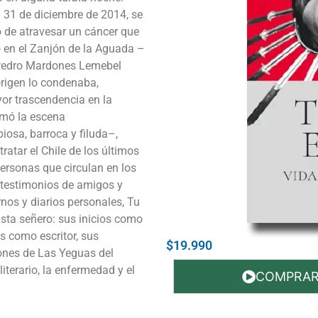
 31 de diciembre de 2014, se
o de atravesar un cáncer que
 en el Zanjón de la Aguada –
, Pedro Mardones Lemebel
origen lo condenaba,
yor trascendencia en la
ormó la escena
osa, barroca y filuda–,
ratar el Chile de los últimos
personas que circulan en los
 testimonios de amigos y
nos y diarios personales, Tu
tista señero: sus inicios como
s como escritor, sus
$19.990
iones de Las Yeguas del
iterario, la enfermedad y el
COMPRA