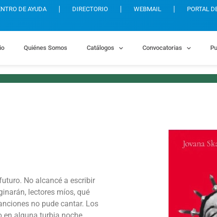
ENTRO DE AYUDA
DIRECTORIO
WEBMAIL
PORTAL D
io
Quiénes Somos
Catálogos
Convocatorias
Pu
 futuro. No alcancé a escribir
ginarán, lectores míos, qué
canciones no pude cantar. Los
 en alguna turbia noche.