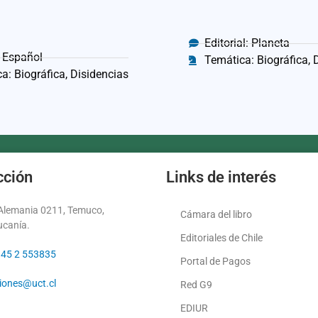
Editorial: Planeta
 Español
Temática: Biográfica, 
a: Biográfica, Disidencias
cción
Links de interés
 Alemania 0211, Temuco,
Cámara del libro
ucanía.
Editoriales de Chile
 45 2 553835
Portal de Pagos
ciones@uct.cl
Red G9
EDIUR