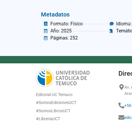
Metadatos
Formato: Físico
Idioma:
Año: 2025
Temátic
Páginas: 252
Dire
Av.
Ara
Editorial UC Temuco
#SomosEdicionesUCT
+56
#SomosLibrosUCT
edi
#LibreriaUCT