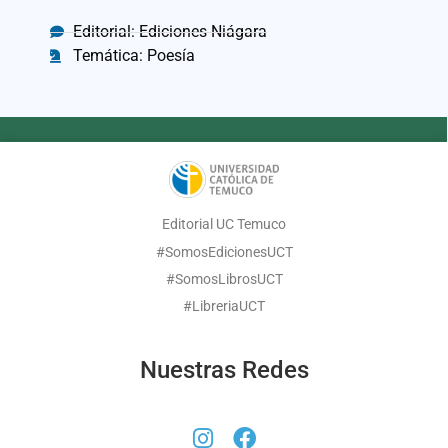
Editorial: Ediciones Niágara
Temática: Poesía
Editorial UC Temuco
#SomosEdicionesUCT
#SomosLibrosUCT
#LibreriaUCT
Nuestras Redes