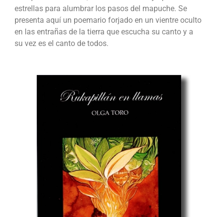
estrellas para alumbrar los pasos del mapuche. Se
presenta aquí un poemario forjado en un vientre oculto
en las entrañas de la tierra que escucha su canto y a
su vez es el canto de todos.