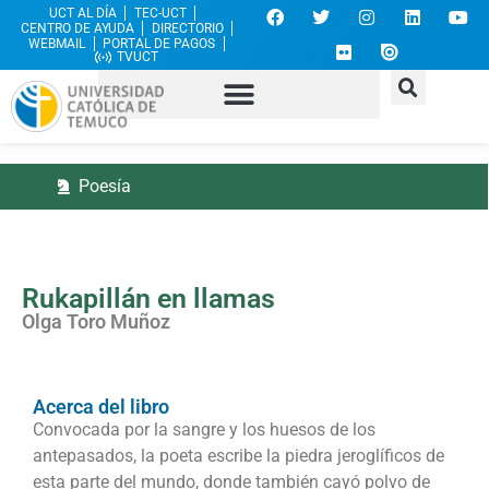
UCT AL DÍA
TEC-UCT
CENTRO DE AYUDA
DIRECTORIO
WEBMAIL
PORTAL DE PAGOS
TVUCT
Poesía
Rukapillán en llamas
Olga Toro Muñoz
Acerca del libro
Convocada por la sangre y los huesos de los
antepasados, la poeta escribe la piedra jeroglíficos de
esta parte del mundo, donde también cayó polvo de