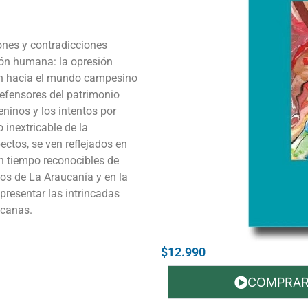
ones y contradicciones
ión humana: la opresión
ión hacia el mundo campesino
 defensores del patrimonio
eninos y los intentos por
o inextricable de la
ectos, se ven reflejados en
n tiempo reconocibles de
nos de La Araucanía y en la
epresentar las intrincadas
icanas.
$12.990
COMPRA