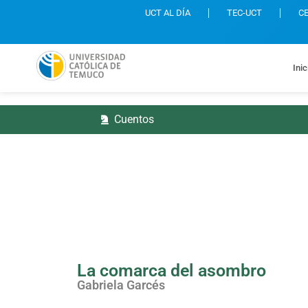
UCT AL DÍA
TEC-UCT
C
Inic
Cuentos
La comarca del asombro
Gabriela Garcés