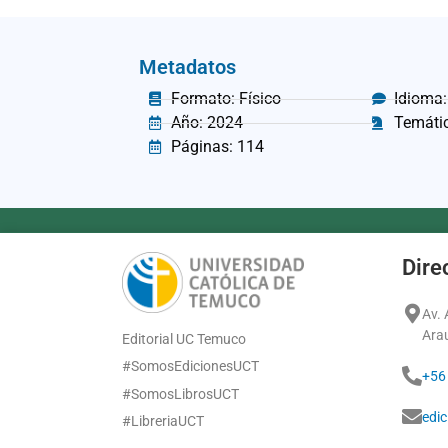
Metadatos
Formato: Físico
Idioma:
Año: 2024
Temáti
Páginas: 114
Dire
Av.
Ara
Editorial UC Temuco
#SomosEdicionesUCT
+56
#SomosLibrosUCT
edi
#LibreriaUCT