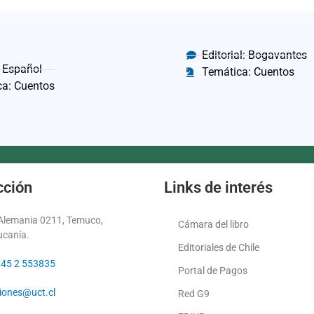
Editorial: Bogavantes
 Español
Temática: Cuentos
ca: Cuentos
cción
Links de interés
 Alemania 0211, Temuco,
Cámara del libro
ucanía.
Editoriales de Chile
 45 2 553835
Portal de Pagos
ciones@uct.cl
Red G9