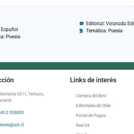
Editorial: Veranada Ed
 Español
Temática: Poesía
a: Poesía
cción
Links de interés
 Alemania 0211, Temuco,
Cámara del libro
ucanía.
Editoriales de Chile
 45 2 553835
Portal de Pagos
ciones@uct.cl
Red G9