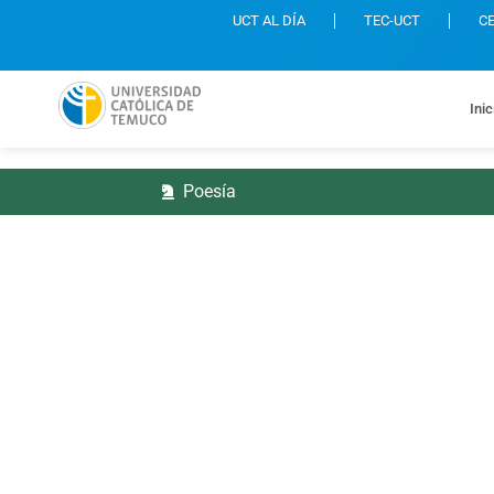
UCT AL DÍA
TEC-UCT
C
Inic
Poesía