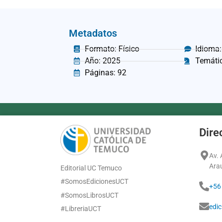
Metadatos
Formato: Físico
Idioma:
Año: 2025
Temátic
Páginas: 92
Dire
Av.
Ara
Editorial UC Temuco
#SomosEdicionesUCT
+56
#SomosLibrosUCT
edi
#LibreriaUCT