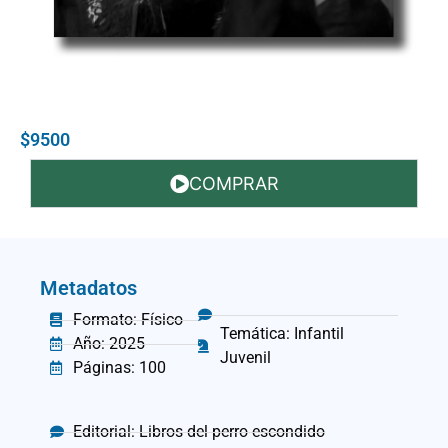
$9500
COMPRAR
Metadatos
Formato: Físico
Temática: Infantil
Año: 2025
Juvenil
Páginas: 100
Editorial: Libros del perro escondido