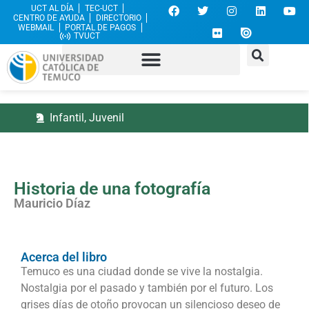
UCT AL DÍA
TEC-UCT
CENTRO DE AYUDA
DIRECTORIO
WEBMAIL
PORTAL DE PAGOS
TVUCT
Infantil
,
Juvenil
Historia de una fotografía
Mauricio Díaz
Acerca del libro
Temuco es una ciudad donde se vive la nostalgia.
Nostalgia por el pasado y también por el futuro. Los
grises días de otoño provocan un silencioso deseo de