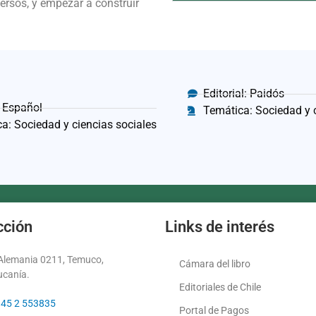
ersos, y empezar a construir
Editorial: Paidós
 Español
Temática: Sociedad y 
a: Sociedad y ciencias sociales
cción
Links de interés
 Alemania 0211, Temuco,
Cámara del libro
ucanía.
Editoriales de Chile
 45 2 553835
Portal de Pagos