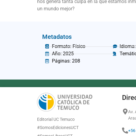
nos genera tanta culpa en la que estamos inm
un mundo mejor?
Metadatos
Formato: Físico
Idioma:
Año: 2025
Temátic
Páginas: 208
Dire
Av.
Ara
Editorial UC Temuco
#SomosEdicionesUCT
+56
#SomosLibrosUCT