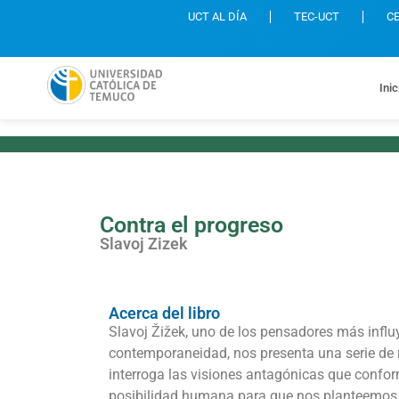
UCT AL DÍA
TEC-UCT
C
Inic
Contra el progreso
Slavoj Zizek
Acerca del libro
Slavoj Žižek, uno de los pensadores más influy
contemporaneidad, nos presenta una serie de r
interroga las visiones antagónicas que confor
posibilidad humana para que nos planteemos