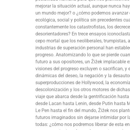
mejorar la situación actual, aunque nunca ha
un mundo mejor? o ¿cómo podemos avanzar e
ecológica, social y política sin precedentes 
constantemente los catastrofistas, los decrece
desorientadores? En trece ensayos iconoclasta
cepo mortal que los neoliberales, trumpistas, a
industrias de superación personal han estable
progreso. Anatomizando lo que se pierde cuand
futuro a sus opositores, un Žižek implacable e
visiones del progreso excluyen o sacrifican, y
dinámicas del deseo, la negación y la desauto
superproducciones de Hollywood, la economía
descolonización y los otros motores de dichas
viaje que abarca desde la gentrificación hasta l
desde Lacan hasta Lenin, desde Putin hasta 
Le Pen hasta el fin del mundo, Žižek nos plant
futuros imaginados sin dejarse intimidar por l
todas: ¿cómo nos podremos liberar de esta en