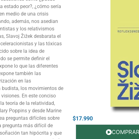
ya estado peor?, ¿cómo sería
n medio de una crisis
cuando, además, nos asedian
ntistas y los relativismos
s, Slavoj Žižek desbarata el
celeracionistas y las tóxicas
cido sobre la idea de
o se permite definir el
xpone lo que las diferentes
 expone también las
rización en las
 budista, los movimientos de
 visiones. En este conciso
a teoría de la relatividad,
Mary Poppins y desde Marine
ea preguntas difíciles sobre
$17.990
a pregunta más difícil de
COMPRA
soñación tan hipócrita y que