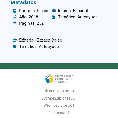
Metadatos
Formato: Físico
Idioma: Español
Año: 2018
Temática: Autoayuda
Páginas: 232
Editorial: Espasa Calpe
Temática: Autoayuda
Editorial UC Temuco
#SomosEdicionesUCT
#SomosLibrosUCT
#LibreriaUCT