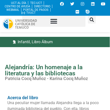
UCT AL DÍA
TEC-UCT
CENTRO DE AYUDA
DIRECTORIO
WEBMAIL
PORTAL DE PAGOS
TVUCT
Infantil
,
Libro Álbum
Alejandría: Un homenaje a la
literatura y las bibliotecas
Patricia Cocq Muñoz - Karina Cocq Muñoz
Acerca del libro
Una peculiar mujer llamada Alejandra llega a la poco
iluminada biblioteca del pueblo. Con ella, libros