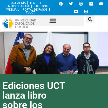
UCT AL DÍA
TEC-UCT
CENTRO DE AYUDA
DIRECTORIO
WEBMAIL
PORTAL DE PAGOS
TVUCT
Ediciones UCT
lanza libro
sobre los