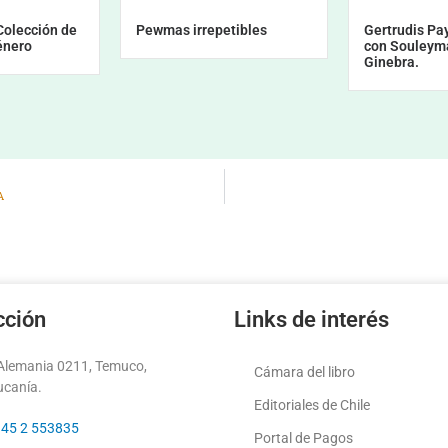
olección de
Pewmas irrepetibles
Gertrudis Pa
énero
con Souleym
Ginebra.
A
cción
Links de interés
 Alemania 0211, Temuco,
Cámara del libro
ucanía.
Editoriales de Chile
 45 2 553835
Portal de Pagos