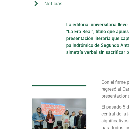
Noticias
La editorial universitaria lle
“La Era Real”, título que apue
presentación literaria que ca
palindrómico de Segundo Antar
simetría verbal sin sacrificar
Con el firme 
regresó al Ca
presentaciones
El pasado 5 d
central de la
significativo
para todos lo