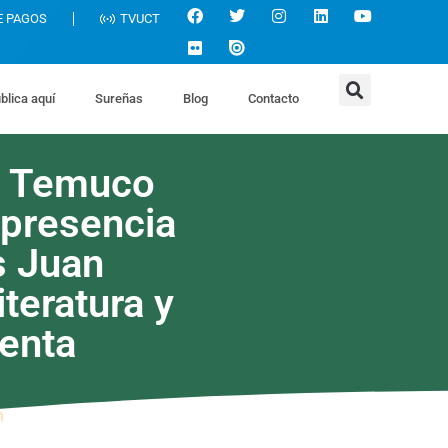
E PAGOS
TVUCT
blica aquí
Sureñas
Blog
Contacto
C Temuco
 presencia
s Juan
iteratura y
venta
m