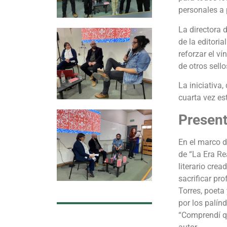
personales a 
La directora 
de la editori
reforzar el v
de otros sell
La iniciativa
cuarta vez e
Present
En el marco d
de “La Era Re
literario cre
sacrificar pr
Torres, poeta
por los palín
“Comprendí qu