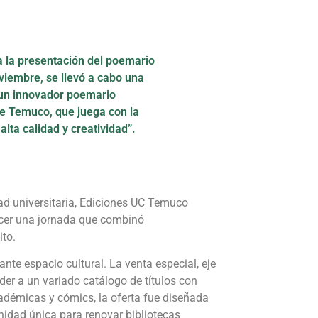
 a la presentación del poemario
oviembre, se llevó a cabo una
, un innovador poemario
de Temuco, que juega con la
lta calidad y creatividad”.
dad universitaria, Ediciones UC Temuco
ecer una jornada que combinó
ito.
nte espacio cultural. La venta especial, eje
der a un variado catálogo de títulos con
cadémicas y cómics, la oferta fue diseñada
nidad única para renovar bibliotecas