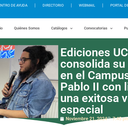
ENTRO DE AYUDA
DIRECTORIO
WEBMAIL
PORTAL D
io
Quiénes Somos
Catálogos
Convocatorias
Pu
Ediciones U
consolida su
en el Campu
Pablo II con l
una exitosa 
especial
Noviembre 21, 2024
7:45 p