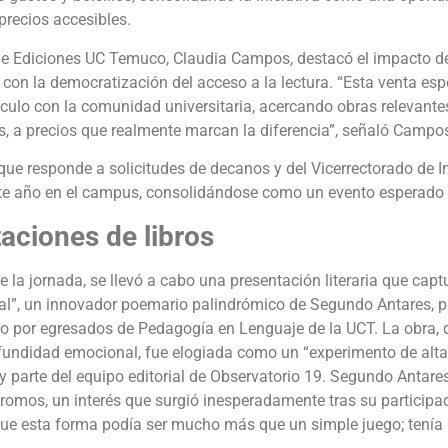
precios accesibles.
de Ediciones UC Temuco, Claudia Campos, destacó el impacto d
al con la democratización del acceso a la lectura. “Esta venta e
ínculo con la comunidad universitaria, acercando obras relevantes
os, a precios que realmente marcan la diferencia”, señaló Campo
, que responde a solicitudes de decanos y del Vicerrectorado de I
ste año en el campus, consolidándose como un evento esperado
aciones de libros
e la jornada, se llevó a cabo una presentación literaria que cap
al”, un innovador poemario palindrómico de Segundo Antares, p
ado por egresados de Pedagogía en Lenguaje de la UCT. La obra, q
ofundidad emocional, fue elogiada como un “experimento de alta 
 y parte del equipo editorial de Observatorio 19. Segundo Antare
dromos, un interés que surgió inesperadamente tras su participa
e esta forma podía ser mucho más que un simple juego; tenía 