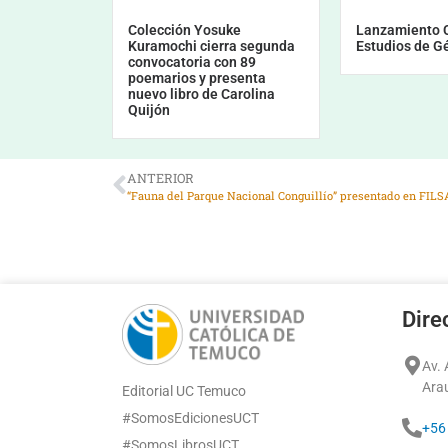
Colección Yosuke
Lanzamiento C
Kuramochi cierra segunda
Estudios de G
convocatoria con 89
poemarios y presenta
nuevo libro de Carolina
Quijón
ANTERIOR
“Fauna del Parque Nacional Conguillío” presentado en FILS
Dire
Av.
Ara
Editorial UC Temuco
#SomosEdicionesUCT
+56
#SomosLibrosUCT