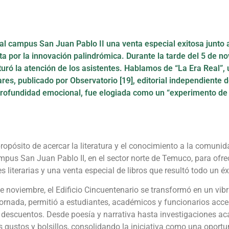
vó al campus San Juan Pablo II una venta especial exitosa junto
sta por la innovación palindrómica. Durante la tarde del 5 de n
pturó la atención de los asistentes. Hablamos de “La Era Real”
es, publicado por Observatorio [19], editorial independiente 
 profundidad emocional, fue elogiada como un “experimento de a
propósito de acercar la literatura y el conocimiento a la comuni
mpus San Juan Pablo II, en el sector norte de Temuco, para ofr
 literarias y una venta especial de libros que resultó todo un éx
e noviembre, el Edificio Cincuentenario se transformó en un vibra
 jornada, permitió a estudiantes, académicos y funcionarios acce
s descuentos. Desde poesía y narrativa hasta investigaciones a
s gustos y bolsillos, consolidando la iniciativa como una oportu