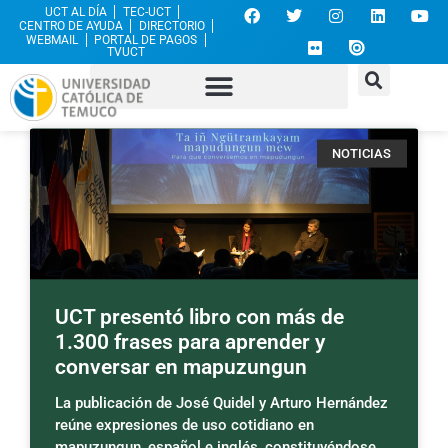
UCT AL DÍA
TEC-UCT
CENTRO DE AYUDA
DIRECTORIO
WEBMAIL
PORTAL DE PAGOS
TVUCT
NOTICIAS
UCT presentó libro con más de
1.300 frases para aprender y
conversar en mapuzungun
La publicación de José Quidel y Arturo Hernández
reúne expresiones de uso cotidiano en
mapuzungun, español e inglés, constituyéndose