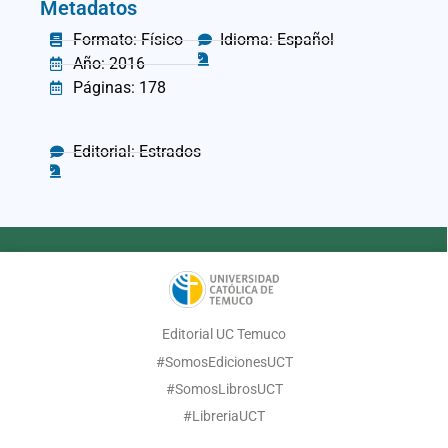
Metadatos
Formato: Físico
Idioma: Español
Año: 2016
Páginas: 178
Editorial: Estrados
Editorial UC Temuco
#SomosEdicionesUCT
#SomosLibrosUCT
#LibreriaUCT